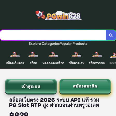
อัปเดตเกมสล็อตใหม่ทุกวัน
ฝากถอนออโต้ภายในไม่กี่วินาที
Explore Categories
Popular Products
สล็อตเว็บตรง
สล็อต
ทดลองเล่นสล็อต
สล็อตวอเลท
สล็อตทดลอง
PG S
สมัครสมาชิก
เข้าสู่ระบบ
สล็อตเว็บตรง 2026 ระบบ API แท้ รวม
PG Slot RTP สูง ฝากถอนผ่านทรูวอเลท
฿828