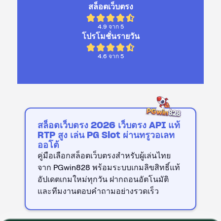
สล็อตเว็บตรง
4.9 จาก 5
โปรโมชั่นรายวัน
4.6 จาก 5
สล็อตเว็บตรง 2026 เว็บตรง API แท้
RTP สูง เล่น PG Slot ผ่านทรูวอเลท
ออโต้
คู่มือเลือกสล็อตเว็บตรงสำหรับผู้เล่นไทย
จาก PGwin828 พร้อมระบบเกมลิขสิทธิ์แท้
อัปเดตเกมใหม่ทุกวัน ฝากถอนอัตโนมัติ
และทีมงานตอบคำถามอย่างรวดเร็ว