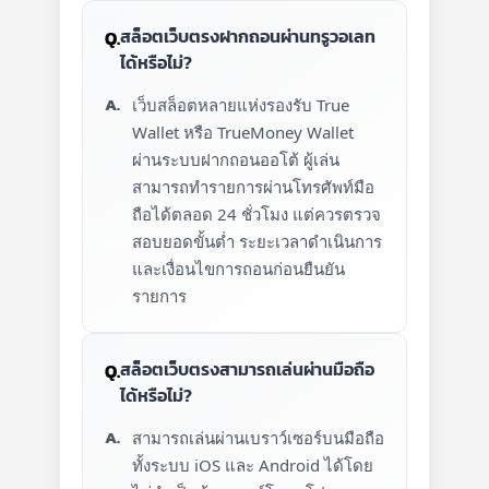
สล็อตเว็บตรงฝากถอนผ่านทรูวอเลท
ได้หรือไม่?
เว็บสล็อตหลายแห่งรองรับ True
Wallet หรือ TrueMoney Wallet
ผ่านระบบฝากถอนออโต้ ผู้เล่น
สามารถทำรายการผ่านโทรศัพท์มือ
ถือได้ตลอด 24 ชั่วโมง แต่ควรตรวจ
สอบยอดขั้นต่ำ ระยะเวลาดำเนินการ
และเงื่อนไขการถอนก่อนยืนยัน
รายการ
สล็อตเว็บตรงสามารถเล่นผ่านมือถือ
ได้หรือไม่?
สามารถเล่นผ่านเบราว์เซอร์บนมือถือ
ทั้งระบบ iOS และ Android ได้โดย