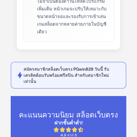
ไม่จำเป็นต้องดาวน์โหลดโปรแกรม
เพิ่มเติม หน้าเกมจะปรับให้เหมาะกับ
ขนาดหน้าจอและรองรับการเข้าเล่น
เกมสล็อตจากหลายค่ายภายในบัญชี
เดียว
สมัครสมาชิกสล็อตเว็บตรง PGwin828 วันนี้ รับ
เครดิตต้อนรับพร้อมฟรีสปิน สำหรับสมาชิกใหม่
เท่านั้น
คะแนนความนิยม สล็อตเว็บตรง
ฝากขั้นต่ำต่ำ!
4.9 จาก 5