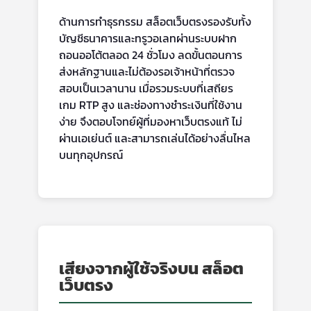
ด้านการทำธุรกรรม สล็อตเว็บตรงรองรับทั้ง
บัญชีธนาคารและทรูวอเลทผ่านระบบฝาก
ถอนออโต้ตลอด 24 ชั่วโมง ลดขั้นตอนการ
ส่งหลักฐานและไม่ต้องรอเจ้าหน้าที่ตรวจ
สอบเป็นเวลานาน เมื่อรวมระบบที่เสถียร
เกม RTP สูง และช่องทางชำระเงินที่ใช้งาน
ง่าย จึงตอบโจทย์ผู้ที่มองหาเว็บตรงแท้ ไม่
ผ่านเอเย่นต์ และสามารถเล่นได้อย่างลื่นไหล
บนทุกอุปกรณ์
เสียงจากผู้ใช้จริงบน สล็อต
เว็บตรง