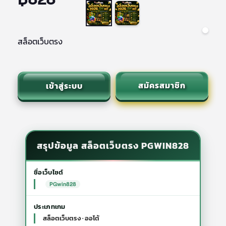
สล็อตเว็บตรง
สมัครสมาชิก
เข้าสู่ระบบ
สรุปข้อมูล สล็อตเว็บตรง PGWIN828
ชื่อเว็บไซต์
PGwin828
ประเภทเกม
สล็อตเว็บตรง · ออโต้