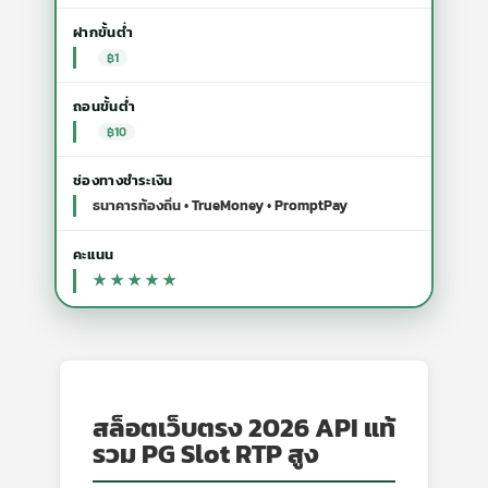
ฝากขั้นต่ำ
฿1
ถอนขั้นต่ำ
฿10
ช่องทางชำระเงิน
ธนาคารท้องถิ่น • TrueMoney • PromptPay
คะแนน
สล็อตเว็บตรง 2026 API แท้
รวม PG Slot RTP สูง