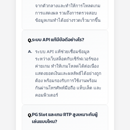
จากตัวกลางและทำให้การโหลดเกม
การแสดงผล รวมถึงการตรวจสอบ
ข้อมูลเกมทำได้อย่างรวดเร็วมากขึ้น
ระบบ API แท้มีข้อดีอย่างไร?
ระบบ API แท้ช่วยเชื่อมข้อมูล
ระหว่างเว็บสล็อตกับเซิร์ฟเวอร์ของ
ค่ายเกม ทำให้เกมโหลดได้ต่อเนื่อง
แสดงยอดเงินและผลลัพธ์ได้อย่างถูก
ต้อง พร้อมรองรับการใช้งานพร้อม
กันผ่านโทรศัพท์มือถือ แท็บเล็ต และ
คอมพิวเตอร์
PG Slot และเกม RTP สูงเหมาะกับผู้
เล่นแบบไหน?