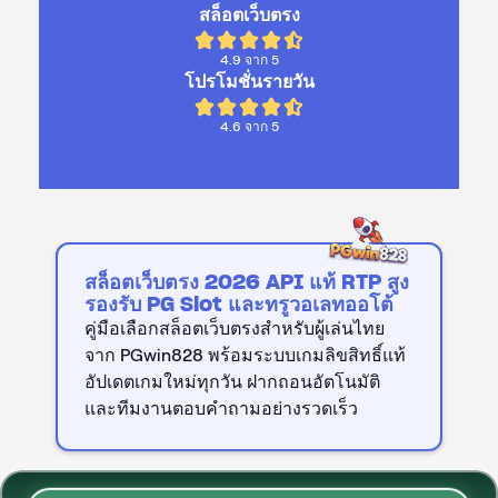
สล็อตเว็บตรง
4.9 จาก 5
โปรโมชั่นรายวัน
4.6 จาก 5
สล็อตเว็บตรง 2026 API แท้ RTP สูง
รองรับ PG Slot และทรูวอเลทออโต้
คู่มือเลือกสล็อตเว็บตรงสำหรับผู้เล่นไทย
จาก PGwin828 พร้อมระบบเกมลิขสิทธิ์แท้
อัปเดตเกมใหม่ทุกวัน ฝากถอนอัตโนมัติ
และทีมงานตอบคำถามอย่างรวดเร็ว