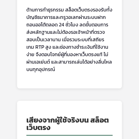
ด้านการทำธุรกรรม สล็อตเว็บตรงรองรับทั้ง
บัญชีธนาคารและทรูวอเลทผ่านระบบฝาก
ถอนออโต้ตลอด 24 ชั่วโมง ลดขั้นตอนการ
ส่งหลักฐานและไม่ต้องรอเจ้าหน้าที่ตรวจ
สอบเป็นเวลานาน เมื่อรวมระบบที่เสถียร
เกม RTP สูง และช่องทางชำระเงินที่ใช้งาน
ง่าย จึงตอบโจทย์ผู้ที่มองหาเว็บตรงแท้ ไม่
ผ่านเอเย่นต์ และสามารถเล่นได้อย่างลื่นไหล
บนทุกอุปกรณ์
เสียงจากผู้ใช้จริงบน สล็อต
เว็บตรง