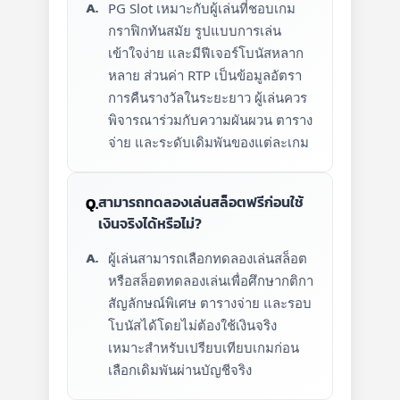
PG Slot เหมาะกับผู้เล่นที่ชอบเกม
กราฟิกทันสมัย รูปแบบการเล่น
เข้าใจง่าย และมีฟีเจอร์โบนัสหลาก
หลาย ส่วนค่า RTP เป็นข้อมูลอัตรา
การคืนรางวัลในระยะยาว ผู้เล่นควร
พิจารณาร่วมกับความผันผวน ตาราง
จ่าย และระดับเดิมพันของแต่ละเกม
สามารถทดลองเล่นสล็อตฟรีก่อนใช้
เงินจริงได้หรือไม่?
ผู้เล่นสามารถเลือกทดลองเล่นสล็อต
หรือสล็อตทดลองเล่นเพื่อศึกษากติกา
สัญลักษณ์พิเศษ ตารางจ่าย และรอบ
โบนัสได้โดยไม่ต้องใช้เงินจริง
เหมาะสำหรับเปรียบเทียบเกมก่อน
เลือกเดิมพันผ่านบัญชีจริง