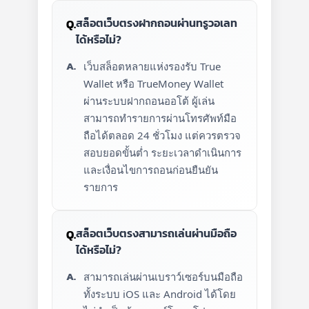
สล็อตเว็บตรงฝากถอนผ่านทรูวอเลท
ได้หรือไม่?
เว็บสล็อตหลายแห่งรองรับ True
Wallet หรือ TrueMoney Wallet
ผ่านระบบฝากถอนออโต้ ผู้เล่น
สามารถทำรายการผ่านโทรศัพท์มือ
ถือได้ตลอด 24 ชั่วโมง แต่ควรตรวจ
สอบยอดขั้นต่ำ ระยะเวลาดำเนินการ
และเงื่อนไขการถอนก่อนยืนยัน
รายการ
สล็อตเว็บตรงสามารถเล่นผ่านมือถือ
ได้หรือไม่?
สามารถเล่นผ่านเบราว์เซอร์บนมือถือ
ทั้งระบบ iOS และ Android ได้โดย