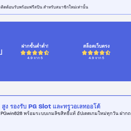
ดิตต้อนรับพร้อมฟรีสปิน สำหรับสมาชิกใหม่เท่านั้น
ฝากขั้นต่ำต่ำ!
สล็อตเว็บตรง
บ
4.9 จาก 5
4.9 จาก 5
สูง รองรับ PG Slot และทรูวอเลทออโต้
จาก PGwin828 พร้อมระบบเกมลิขสิทธิ์แท้ อัปเดตเกมใหม่ทุกวัน ฝ