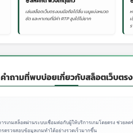
สีหศักดิ์ พวงเกตุแก้ว
เล่นสล็อตเว็บตรงบนมือถือได้ลื่น เมนูแบ่งหมวด
ห
ชัด และหาเกมที่มีค่า RTP สูงได้ไม่ยาก
เ
ร
คำถามที่พบบ่อยเกี่ยวกับสล็อตเว็บตรง
บริการเกมสล็อตผ่านระบบเชื่อมต่อกับผู้ให้บริการเกมโดยตรง ช่ว
รตรวจสอบข้อมูลเกมทำได้อย่างรวดเร็วมากขึ้น