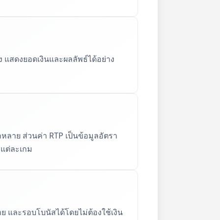
อง แสดงยอดเงินและผลลัพธ์ได้อย่าง
กหลาย ส่วนค่า RTP เป็นข้อมูลอัตรา
งแต่ละเกม
าย และรอบโบนัสได้โดยไม่ต้องใช้เงิน