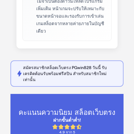
ไม่จำเป็นต้องดาวน์โหลดโปรแกรม
เพิ่มเติม หน้าเกมจะปรับให้เหมาะกับ
ขนาดหน้าจอและรองรับการเข้าเล่น
เกมสล็อตจากหลายค่ายภายในบัญชี
เดียว
สมัครสมาชิกสล็อตเว็บตรง PGwin828 วันนี้ รับ
เครดิตต้อนรับพร้อมฟรีสปิน สำหรับสมาชิกใหม่
เท่านั้น
คะแนนความนิยม สล็อตเว็บตรง
ฝากขั้นต่ำต่ำ!
4.9 จาก 5