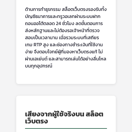
ด้านการทำธุรกรรม สล็อตเว็บตรงรองรับทั้ง
บัญชีธนาคารและทรูวอเลทผ่านระบบฝาก
ถอนออโต้ตลอด 24 ชั่วโมง ลดขั้นตอนการ
ส่งหลักฐานและไม่ต้องรอเจ้าหน้าที่ตรวจ
สอบเป็นเวลานาน เมื่อรวมระบบที่เสถียร
เกม RTP สูง และช่องทางชำระเงินที่ใช้งาน
ง่าย จึงตอบโจทย์ผู้ที่มองหาเว็บตรงแท้ ไม่
ผ่านเอเย่นต์ และสามารถเล่นได้อย่างลื่นไหล
บนทุกอุปกรณ์
เสียงจากผู้ใช้จริงบน สล็อต
เว็บตรง