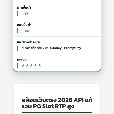
ฝากขั้นต่ำ
฿1
ถอนขั้นต่ำ
฿10
ช่องทางชำระเงิน
ธนาคารท้องถิ่น • TrueMoney • PromptPay
คะแนน
สล็อตเว็บตรง 2026 API แท้
รวม PG Slot RTP สูง