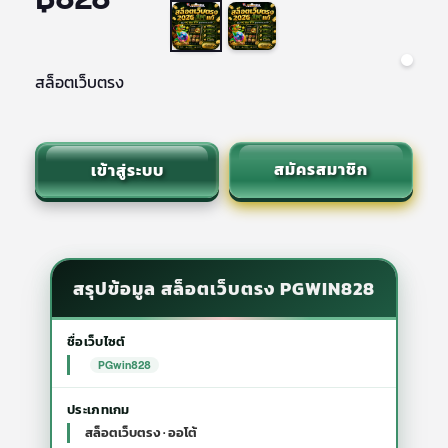
สล็อตเว็บตรง
สมัครสมาชิก
เข้าสู่ระบบ
สรุปข้อมูล สล็อตเว็บตรง PGWIN828
ชื่อเว็บไซต์
PGwin828
ประเภทเกม
สล็อตเว็บตรง · ออโต้