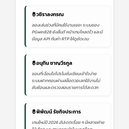
วชิราลงกรณ
ลองเล่นช่วงที่มีคนใช้งานเยอะ ระบบของ
PGwin828 ยังลื่นดี หน้าเกมโหลดไว และมี
ข้อมูล API กับค่า RTP ให้ดูชัดเจน
อนุทิน ชาญวีรกูล
ชอบที่เงื่อนไขโปรโมชั่นเขียนเข้าใจง่าย
ระบบฝากถอนผ่านสล็อตวอเลทใช้งานไม่
ซับซ้อนและตรวจสอบรายการได้สะดวก
พิพัฒน์ รัชกิจประการ
เกมใหม่ปี 2026 อัปเดตเรื่อย ๆ มีหลายค่าย